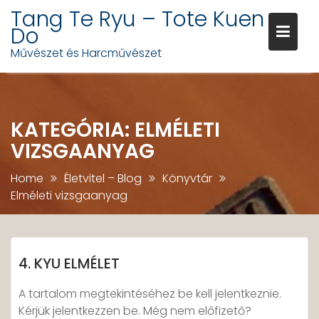
Tang Te Ryu – Tote Kuen
Do
Művészet és Harcművészet
Skip
to
content
KATEGÓRIA:
ELMÉLETI
VIZSGAANYAG
Home
Életvitel – Blog
Könyvtár
Elméleti vizsgaanyag
4. KYU ELMÉLET
A tartalom megtekintéséhez be kell jelentkeznie.
Kérjük jelentkezzen be. Még nem előfizető?