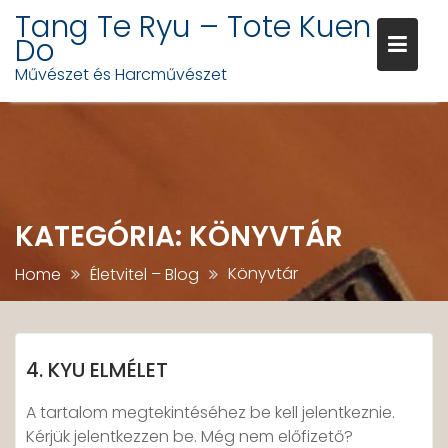
Tang Te Ryu – Tote Kuen
Do
Művészet és Harcművészet
Skip
to
content
KATEGÓRIA:
KÖNYVTÁR
Könyvtár
Home
Életvitel – Blog
4. KYU ELMÉLET
A tartalom megtekintéséhez be kell jelentkeznie.
Kérjük jelentkezzen be. Még nem előfizető?