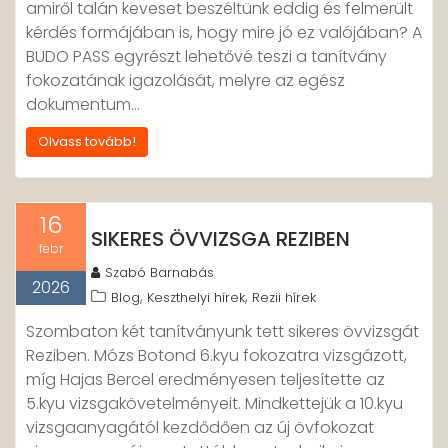
amiről talán keveset beszéltünk eddig és felmerült
kérdés formájában is, hogy mire jó ez valójában? A
BUDO PASS egyrészt lehetővé teszi a tanítvány
fokozatának igazolását, melyre az egész
dokumentum…
Olvass tovább!
16
SIKERES ÖVVIZSGA REZIBEN
febr
Szabó Barnabás
2026
,
,
Blog
Keszthelyi hírek
Rezii hírek
Szombaton két tanítványunk tett sikeres övvizsgát
Reziben. Mózs Botond 6.kyu fokozatra vizsgázott,
míg Hajas Bercel eredményesen teljesítette az
5.kyu vizsgakövetelményeit. Mindkettejük a 10.kyu
vizsgaanyagától kezdődően az új övfokozat