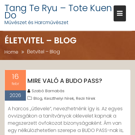
Skip
Tang Te Ryu – Tote Kuen
to
Do
content
Művészet és Harcművészet
ÉLETVITEL – BLOG
Életvitel – Blog
Home
16
MIRE VALÓ A BUDO PASS?
febr
Szabó Barnabás
2026
,
,
Blog
Keszthelyi hírek
Rezii hírek
A harcos „útlevele”, nevezhetnénk így is. Az egyes
övvizsgákon a tanítványok oklevelet kapnak a
megszerzett övfokozat bizonyságaként. Ám van
egy nélkülözhetetlen szerepe a BUDO PASS-nak is,