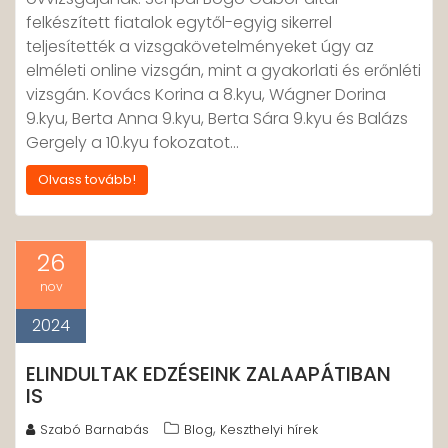
felkészített fiatalok egytől-egyig sikerrel
teljesítették a vizsgakövetelményeket úgy az
elméleti online vizsgán, mint a gyakorlati és erőnléti
vizsgán. Kovács Korina a 8.kyu, Wágner Dorina
9.kyu, Berta Anna 9.kyu, Berta Sára 9.kyu és Balázs
Gergely a 10.kyu fokozatot…
Olvass tovább!
26
nov
2024
ELINDULTAK EDZÉSEINK ZALAAPÁTIBAN
IS
,
Szabó Barnabás
Blog
Keszthelyi hírek