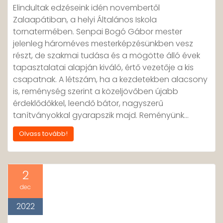
Elindultak edzéseink idén novembertől
Zalaapátiban, a helyi Általános Iskola
tornatermében. Senpai Bogó Gábor mester
jelenleg hároméves mesterképzésünkben vesz
részt, de szakmai tudása és a mögötte álló évek
tapasztalatai alapján kiváló, értő vezetője a kis
csapatnak. A létszám, ha a kezdetekben alacsony
is, reménység szerint a közeljövőben újabb
érdeklődőkkel, leendő bátor, nagyszerű
tanítványokkal gyarapszik majd. Reményünk…
Olvass tovább!
2
dec
2022