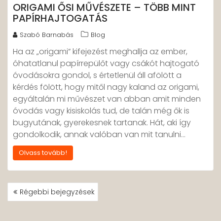
ORIGAMI ŐSI MŰVÉSZETE – TÖBB MINT
PAPÍRHAJTOGATÁS
Szabó Barnabás
Blog
Ha az „origami” kifejezést meghallja az ember,
óhatatlanul papírrepülőt vagy csákót hajtogató
óvodásokra gondol, s értetlenül áll afölött a
kérdés fölött, hogy mitől nagy kaland az origami,
egyáltalán mi művészet van abban amit minden
óvodás vagy kisiskolás tud, de talán még ők is
bugyutának, gyerekesnek tartanak. Hát, aki így
gondolkodik, annak valóban van mit tanulni…
Olvass tovább!
BEJEGYZÉS
Régebbi bejegyzések
NAVIGÁCIÓ