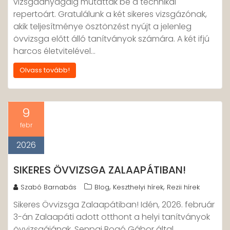
vizsgaanyagáig mutatták be a technikai
repertoárt. Gratulálunk a két sikeres vizsgázónak,
akik teljesítménye ösztönzést nyújt a jelenleg
övvizsga előtt álló tanítványok számára. A két ifjú
harcos életvitelével…
Olvass tovább!
9
febr
2026
SIKERES ÖVVIZSGA ZALAAPÁTIBAN!
,
,
Szabó Barnabás
Blog
Keszthelyi hírek
Rezii hírek
Sikeres Övvizsga Zalaapátiban! Idén, 2026. február
3-án Zalaapáti adott otthont a helyi tanítványok
övvizsgájának. Senpai Bogó Gábor által