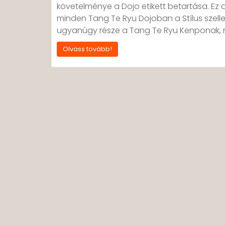
követelménye a Dojo etikett betartása. Ez 
minden Tang Te Ryu Dojoban a Stílus szelle
ugyanúgy része a Tang Te Ryu Kenponak, m
Olvass tovább!
BEJEGYZÉS
NAVIGÁCIÓ