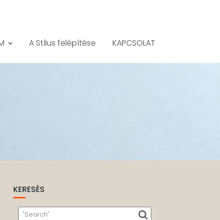
M
A Stílus felépítése
KAPCSOLAT
KERESÉS