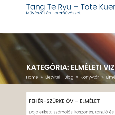
Tang Te Ryu – Tote Kue
Művészet és Harcművészet
Skip
to
content
KATEGÓRIA:
ELMÉLETI V
Home
Életvitel – Blog
Könyvtár
Elmé
FEHÉR-SZÜRKE ÖV – ELMÉLET
Dojo etikett, számolós, köszönés, tanuló 