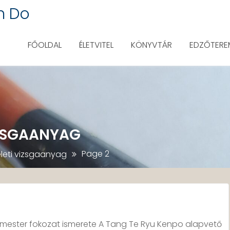
n Do
FŐOLDAL
ÉLETVITEL
KÖNYVTÁR
EDZŐTERE
IZSGAANYAG
Page 2
leti vizsgaanyag
és mester fokozat ismerete A Tang Te Ryu Kenpo alapvető