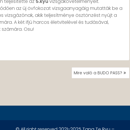
teljesítette az
5.kyu
vizsgakövetelményeit.
zdődően az új övfokozat vizsgaanyagáig mutatták be a
res vizsgázónak, akik teljesítménye ösztönzést nyújt a
mára. A két ifjú harcos életvitelével és tudásával,
t számára. Osu!
Mire való a BUDO PASS?
© All right reserved 2021-2025 Tang Te Ryu –