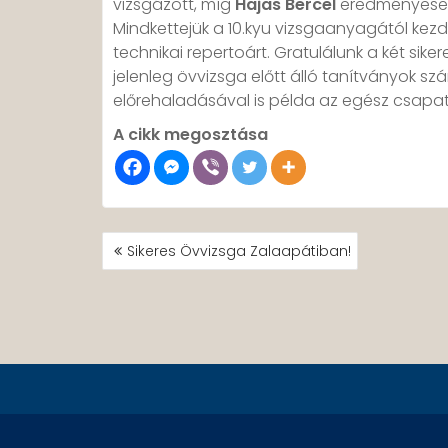
vizsgázott, míg
Hajas Bercel
eredményesen 
Mindkettejük a 10.kyu vizsgaanyagától ke
technikai repertoárt. Gratulálunk a két sike
jelenleg övvizsga előtt álló tanítványok szá
előrehaladásával is példa az egész csapa
A cikk megosztása
BEJEGYZÉS
Sikeres Övvizsga Zalaapátiban!
NAVIGÁCIÓ