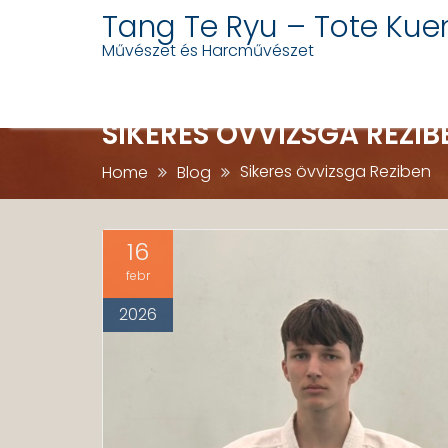
Skip
Tang Te Ryu – Tote Kue
to
Művészet és Harcművészet
content
SIKERES ÖVVIZSGA REZIB
Sikeres övvizsga Reziben
Home
Blog
16
febr
2026