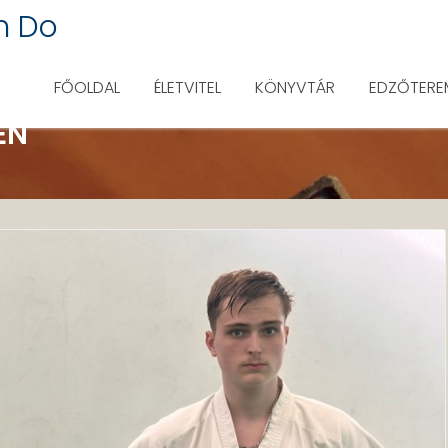
n Do
FŐOLDAL
ÉLETVITEL
KÖNYVTÁR
EDZŐTERE
EN