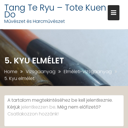
Tang Te Ryu – Tote Kuen
Do
Művészet és Harcművészet
Skip
to
content
5. KYU ELMÉLET
Home
Vizsgaanyag
Elméleti-vizsgaanyag
5. Kyu elmélet
A tartalom megtekintéséhez be kell jelentkeznie.
Kérjük
jelentkezzen be
. Még nem előfizető?
Csatlakozzon hozzánk!