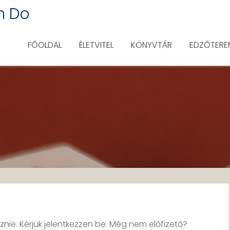
n Do
FŐOLDAL
ÉLETVITEL
KÖNYVTÁR
EDZŐTERE
znie. Kérjük jelentkezzen be. Még nem előfizető?