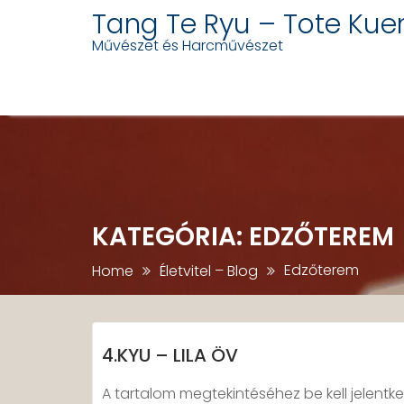
Tang Te Ryu – Tote Kue
Művészet és Harcművészet
Skip
to
content
KATEGÓRIA:
EDZŐTEREM
Edzőterem
Home
Életvitel – Blog
4.KYU – LILA ÖV
A tartalom megtekintéséhez be kell jelentke