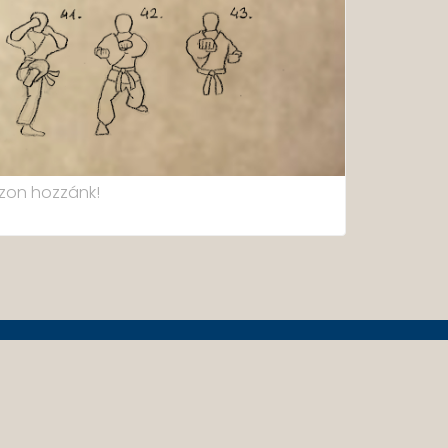
zon hozzánk!
Education Base by
Acme Themes