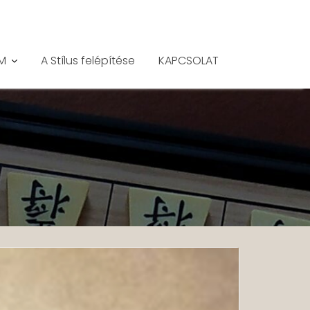
M
A Stílus felépítése
KAPCSOLAT