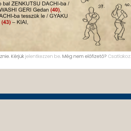
znie. Kérjük
jelentkezzen be
. Még nem előfizető?
Csatlakoz
© All right reserved 2021-2025 Tang Te Ryu –
Tote Kuen Do Szabó Barnabás