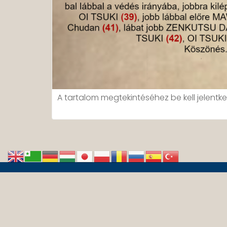
A tartalom megtekintéséhez be kell jelentke