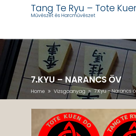
Tang Te Ryu – Tote Kue
Művészet és Harcművészet
Skip
to
content
7.KYU – NARANCS ÖV
7.Kyu – Narancs 
Home
Vizsgaanyag