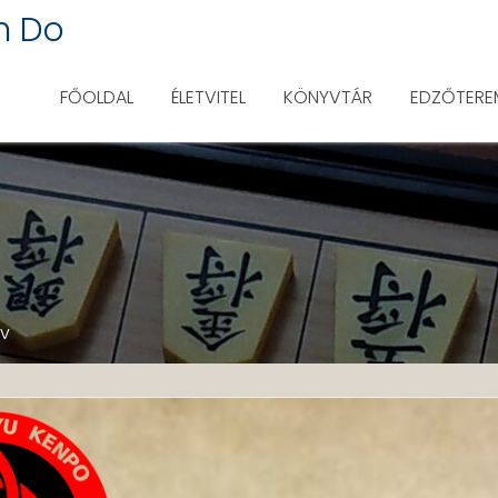
n Do
FŐOLDAL
ÉLETVITEL
KÖNYVTÁR
EDZŐTERE
öv