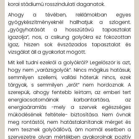
korai stádiumú rosszindulati daganatok.
Ahogy a tévében, reklámokban egyes
gyógykészítményeknél hallhatjuk a szlogent.
„gyógyhatását a hosszútávú tapasztalat
igazolja”, nos, a csikung golyókra ez fokozottan
igaz, hiszen sok évszázados tapasztalat és
vizsgálat áll a gyakorlat mögött.
Mit kell tudni ezekről a golyókról? Legelőször is azt,
hogy nem „varázsgolyók”. Nincs mágikus hatásuk,
semmilyen szellemi, vallási háterük nincs, ezek
tárgyak, s semmilyen „erőt” nem hordoznak. A
szerepük, ahogy fentebb leírtam, az emberi tert
energiacsatornáinak karbantartása, az
energiaáramlás -mely a szervek egészséges
működésének feltétele- biztosítása. Nem óvnak
meg rontástól, nem hatástalanítanak mérget és
nem tesznek golyóállóvá, ám normál esetben a
szervezetre olyan mértékben gyakorolnak pozitív