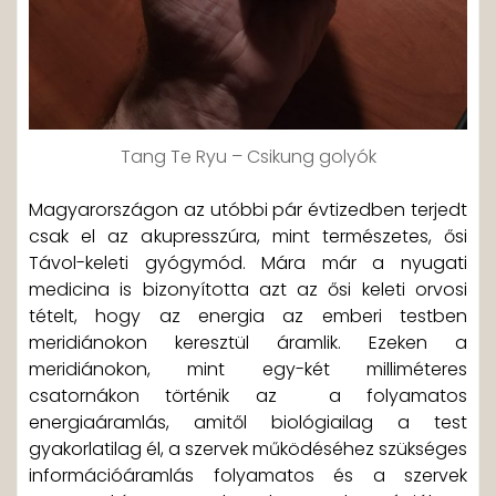
Tang Te Ryu – Csikung golyók
Magyarországon az utóbbi pár évtizedben terjedt
csak el az akupresszúra, mint természetes, ősi
Távol-keleti gyógymód.
Mára már a nyugati
medicina is bizonyította azt az ősi keleti orvosi
tételt, hogy az energia az emberi testben
meridiánokon keresztül áramlik. Ezeken a
meridiánokon, mint egy-két milliméteres
csatornákon történik az a folyamatos
energiaáramlás, amitől biológiailag a test
gyakorlatilag él, a szervek működéséhez szükséges
információáramlás folyamatos és a szervek