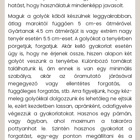
hatást, hogy használatuk mindenképp javasolt.
Maguk a golyók kőből készülnek leggyakrabban,
átlag maroktól függően 5 cm-es átmérővel.
Gyártanak 4.5 cm átmérőjűt is vagy extrém nagy
tenyér esetén 5.5 cm-eset. A golyókat a tenyérben
pörgetjük, forgatjuk. Akár kellő gyakorlat esetén
úgy is, hogy ne érjenek össze, hiszen alapon két
golyót veszünk a tenyérbe. Különböző tornákat
találhatunk ki, ám ennek is van egy minimális
szabálya, akár az óramutató járásával
megegyező vagy ellentétes forgatás, a
függőleges forgatás, stb. Arra figyeljünk, hogy kéz-
meleg golyókkal dolgozzunk és lehetőleg ne ejtsük
le, ezért kezdetben lassan, apránként, odafigyelve
végezzük a gyakorlatokat. Hasznos egy párnán,
vagy ágyban, ahol maximum a takaróra
pottyanhat le. Szintén hasznos gyakorlat a
forgatást, egy-egy ponton megállítani és a