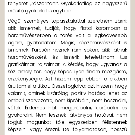
tenyeret „rászorítani”. Gyakorlatilag ez nagyszerű
erősítő gyakorlat is egyben.
Végül személyes tapasztalattal szeretném zárni:
akik ismernek, tudják, hogy fiatal koromban a
harcművészetben a törés volt a legkedvesebb
ágam, gyakorlatom. Mégis, képzőművészként is
ismernek. Furcsán néznek rám sokan, akik látnak
harcművészként és ismerik leheletfinom tus
grafikáimat, rajzaimat. A kérdés, hogy ugyanaz a
kéz amely tör, hogy képes ilyen finom mozgásra,
érzékenységre. Azt hiszem épp ebben a cikkben
árultam el a titkot. Összefoglalva: azt hiszem, hogy
valamit, aminek kizárólag pozitiv hatása lehet az
emberi szervezetre, nem kipróbálni, nem használni,
vétek. Érdemes hát megpróbálni, kipróbálni és
gyakorolni. Nem lesznek látványos hatásai, nem
fogjuk magunkat tőle egyszeriben félistennek
képzelni vagy érezni. De folyamatosan, hosszú