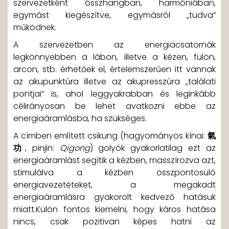
szervezetként összhangban, harmóniában,
egymást kiegészítve, egymásról „tudva”
működnek.
A szervezetben az energiacsatornák
legkönnyebben a lábon, illetve a kézen, fülön,
arcon, stb. érhetőek el, értelemszerűen itt vannak
az akupunktúra illetve az akupresszúra „találati
pontjai” is, ahol leggyakrabban és leginkább
célirányosan be lehet avatkozni ebbe az
energiaáramlásba, ha szükséges.
A címben említett csikung (hagyományos kínai:
氣
功
, pinjin:
Qigong
) golyók gyakorlatilag ezt az
energiaáramlást segítik a kézben, masszírozva azt,
stimulálva a kézben összpontosuló
energiavezetéteket, a megakadt
energiaáramlásra gyakorolt kedvező hatásuk
miatt.Külön fontos kiemelni, hogy káros hatása
nincs, csak pozitivan képes hatni az