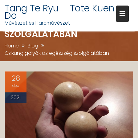
Skip
Tang Te Ryu – Tote Kuen
to
Do
content
CSIKUNG GOLYÓK AZ EGÉSZSÉ
Művészet és Harcművészet
SZOLGÁLATÁBAN
Home
Blog
Csikung golyók az egészség szolgálatában
28
dec
2021