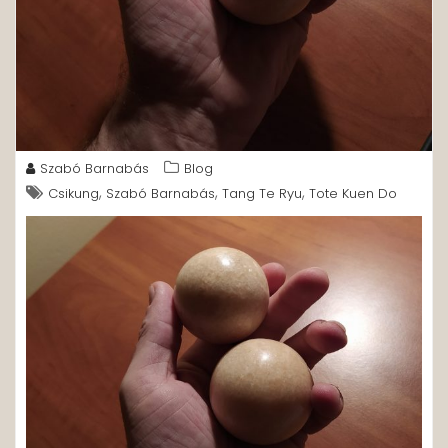
Szabó Barnabás
Blog
,
,
,
Csikung
Szabó Barnabás
Tang Te Ryu
Tote Kuen Do