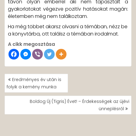
távon olyan emberrel aki nem tapasztalt a
gyakorlatokat végezve pozitív hatásokat magán:
életemben még nem találkoztam.
Ha még többet akarsz olvasni a témában, nézz be
a könyvtárba, ott találsz a témában irodalmat.
A cikk megosztása
BEJEGYZÉS
Eredményes év után is
NAVIGÁCIÓ
folyik a kemény munka
Boldog Új (Tigris) Évet! – Érdekességek az újévi
ünneplésről