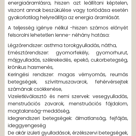
energiaáramlásra, hiszen azt leállítani képtelen,
viszont annak beszűkülése vagy torlódása esetén
gyakorlatilag helyreállítja az energia áramlását.
A teljesség igénye nélkül -hiszen számos előnyét
felsorolni lehetetlen lenne- néhány hatása:
Légzőrendszer: asthma torokgyulladás, nátha,
Emésztőrendszer: gyomorfekély, gyomorhurut,
májgyulladás, székrekedés, epekő, cukorbetegség,
krónikus hasmenés,
Keringési rendszer: magas vérnyomás, reumás
betegségek, szívritmuszavarok, fehérvérsejtek
számának csökkenése,
Vizeletkiválasztó és nemi szervek: vesegyulladás,
menstruációs zavarok, menstruációs fájdalom,
magtalanság-meddőség,
Idegrendszeri betegségek: álmatlanság, fejfájás,
ideggyengeség
De akár izületi gyulladások, érzékszervi betegségek,