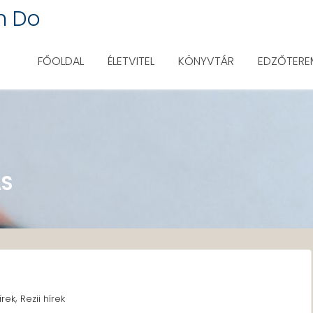
n Do
FŐOLDAL
ÉLETVITEL
KÖNYVTÁR
EDZŐTERE
ÁS
,
írek
Rezii hírek