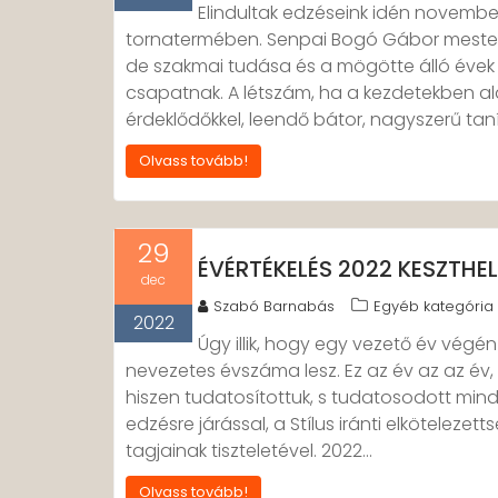
Elindultak edzéseink idén november
tornatermében. Senpai Bogó Gábor mester
de szakmai tudása és a mögötte álló évek ta
csapatnak. A létszám, ha a kezdetekben al
érdeklődőkkel, leendő bátor, nagyszerű ta
Olvass tovább!
29
ÉVÉRTÉKELÉS 2022 KESZTHE
dec
Szabó Barnabás
Egyéb kategória
2022
Úgy illik, hogy egy vezető év végén
nevezetes évszáma lesz. Ez az év az az év
hiszen tudatosítottuk, s tudatosodott mind
edzésre járással, a Stílus iránti elkötelezet
tagjainak tiszteletével. 2022…
Olvass tovább!