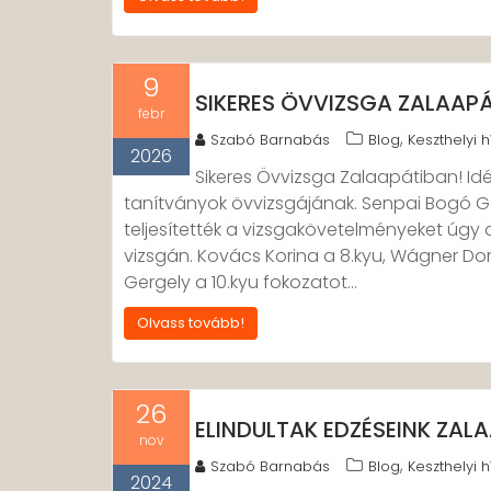
9
SIKERES ÖVVIZSGA ZALAAPÁ
febr
,
Szabó Barnabás
Blog
Keszthelyi h
2026
Sikeres Övvizsga Zalaapátiban! Idé
tanítványok övvizsgájának. Senpai Bogó Gábo
teljesítették a vizsgakövetelményeket úgy az
vizsgán. Kovács Korina a 8.kyu, Wágner Dori
Gergely a 10.kyu fokozatot…
Olvass tovább!
26
ELINDULTAK EDZÉSEINK ZALA
nov
,
Szabó Barnabás
Blog
Keszthelyi h
2024