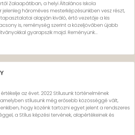
től Zalaapátiban, a helyi Általános Iskola
 jelenleg hároméves mesterképzésünkben vesz részt,
pasztalatai alapján kiváló, értő vezetője a kis
acsony is, reménység szerint a közeljövőben újabb
nítványokkal gyarapszik majd. Reményünk…
LY
 értékelje az évet. 2022 Stílusunk történelmének
, amelyben stílusunk még erősebb közösséggé vált,
enkiben, hogy közénk tartozni egyet jelent a rendszeres
tséggel, a Stílus képzési tervének, alapértékeinek és