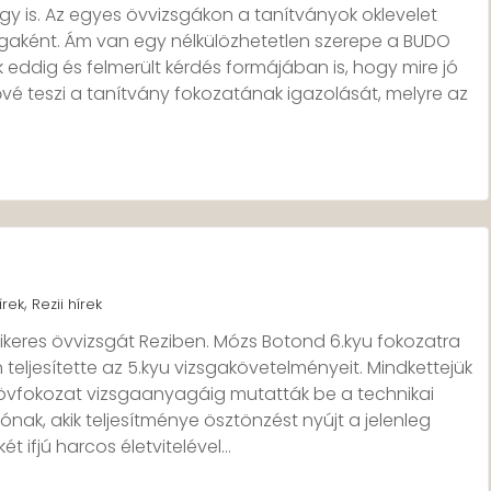
így is. Az egyes övvizsgákon a tanítványok oklevelet
gaként. Ám van egy nélkülözhetetlen szerepe a BUDO
k eddig és felmerült kérdés formájában is, hogy mire jó
vé teszi a tanítvány fokozatának igazolását, melyre az
,
írek
Rezii hírek
ikeres övvizsgát Reziben. Mózs Botond 6.kyu fokozatra
teljesítette az 5.kyu vizsgakövetelményeit. Mindkettejük
 övfokozat vizsgaanyagáig mutatták be a technikai
zónak, akik teljesítménye ösztönzést nyújt a jelenleg
ét ifjú harcos életvitelével…