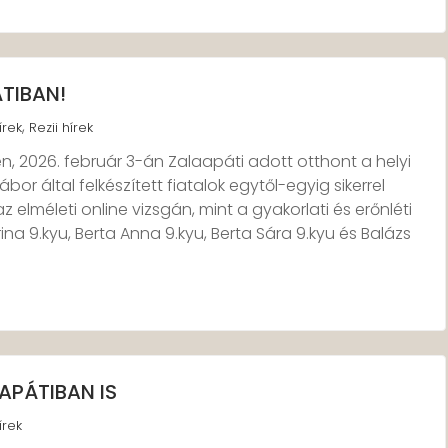
TIBAN!
,
írek
Rezii hírek
n, 2026. február 3-án Zalaapáti adott otthont a helyi
r által felkészített fiatalok egytől-egyig sikerrel
 elméleti online vizsgán, mint a gyakorlati és erőnléti
na 9.kyu, Berta Anna 9.kyu, Berta Sára 9.kyu és Balázs
APÁTIBAN IS
írek