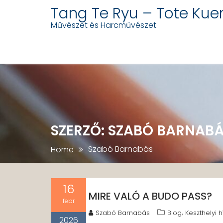
Tang Te Ryu – Tote Kue
Művészet és Harcművészet
Skip
to
content
SZERZŐ:
SZABÓ BARNAB
Szabó Barnabás
Home
16
MIRE VALÓ A BUDO PASS?
febr
,
Szabó Barnabás
Blog
Keszthelyi h
2026