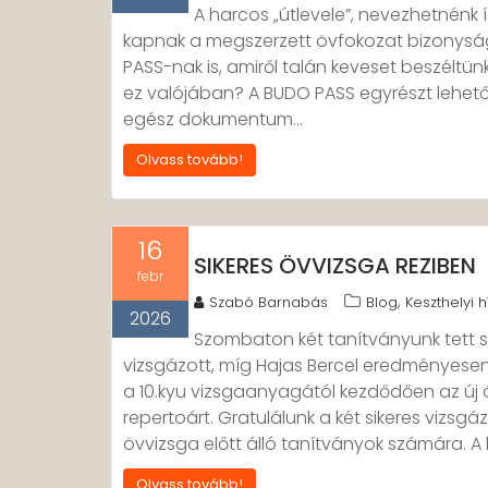
A harcos „útlevele”, nevezhetnénk 
kapnak a megszerzett övfokozat bizonysá
PASS-nak is, amiről talán keveset beszéltün
ez valójában? A BUDO PASS egyrészt lehető
egész dokumentum…
Olvass tovább!
16
SIKERES ÖVVIZSGA REZIBEN
febr
,
Szabó Barnabás
Blog
Keszthelyi h
2026
Szombaton két tanítványunk tett s
vizsgázott, míg Hajas Bercel eredményesen 
a 10.kyu vizsgaanyagától kezdődően az új
repertoárt. Gratulálunk a két sikeres vizsgá
övvizsga előtt álló tanítványok számára. A k
Olvass tovább!