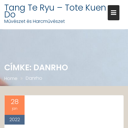
Tang Te Ryu – Tote Kuen
Do
Művészet és Harcművészet
Skip
to
content
CÍMKE:
DANRHO
Danrho
Home
28
jan
2022