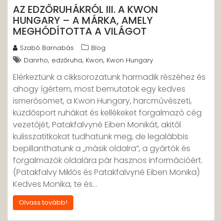
AZ EDZŐRUHÁKRÓL III. A KWON
HUNGARY – A MÁRKA, AMELY
MEGHÓDÍTOTTA A VILÁGOT
Szabó Barnabás
Blog
,
,
,
Danrho
edzőruha
Kwon
Kwon Hungary
Elérkeztünk a cikksorozatunk harmadik részéhez és
ahogy ígértem, most bemutatok egy kedves
ismerősömet, a Kwon Hungary, harcművészeti,
küzdősport ruhákat és kellékeket forgalmazó cég
vezetőjét, Patakfalvyné Eiben Monikát, akitől
kulisszatitkokat tudhatunk meg, de legalábbis
bepillanthatunk a „másik oldalra”, a gyártók és
forgalmazók oldalára pár hasznos információért.
(Patakfalvy Miklós és Patakfalvyné Eiben Monika)
Kedves Monika, te és…
Olvass tovább!