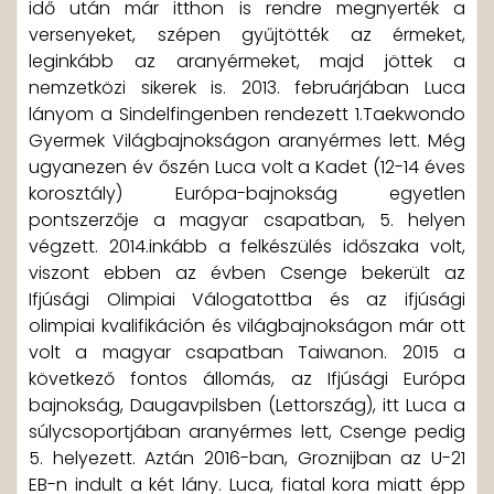
idő után már itthon is rendre megnyerték a
versenyeket, szépen gyűjtötték az érmeket,
leginkább az aranyérmeket, majd jöttek a
nemzetközi sikerek is. 2013. februárjában Luca
lányom a Sindelfingenben rendezett 1.Taekwondo
Gyermek Világbajnokságon aranyérmes lett. Még
ugyanezen év őszén Luca volt a Kadet (12-14 éves
korosztály) Európa-bajnokság egyetlen
pontszerzője a magyar csapatban, 5. helyen
végzett. 2014.inkább a felkészülés időszaka volt,
viszont ebben az évben Csenge bekerült az
Ifjúsági Olimpiai Válogatottba és az ifjúsági
olimpiai kvalifikáción és világbajnokságon már ott
volt a magyar csapatban Taiwanon. 2015 a
következő fontos állomás, az Ifjúsági Európa
bajnokság, Daugavpilsben (Lettország), itt Luca a
súlycsoportjában aranyérmes lett, Csenge pedig
5. helyezett. Aztán 2016-ban, Groznijban az U-21
EB-n indult a k
ét lány. Luca, fiatal kora miatt épp