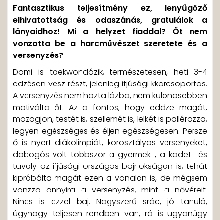
Fantasztikus teljesítmény ez, lenyűgöző
elhivatottság és odaszánás, gratulálok a
lányaidhoz! Mi a helyzet fiaddal? Őt nem
vonzotta be a harcművészet szeretete és a
versenyzés?
Domi is taekwondózik, természetesen, heti 3-4
edzésen vesz részt, jelenleg ifjúsági kkorcsoportos.
A versenyzés nem hozta lázba, nem különösebben
motiválta őt. Az a fontos, hogy eddze magát,
mozogjon, testét is, szellemét is, lelkét is pallérozza,
legyen egészséges és éljen egészségesen. Persze
ő is nyert diákolimpiát, korosztályos versenyeket,
dobogós volt többször a gyermek-, a kadet- és
tavaly az ifjúsági országos bajnokságon is, tehát
kipróbálta magát ezen a vonalon is, de mégsem
vonzza annyira a versenyzés, mint a nővéreit.
Nincs is ezzel baj. Nagyszerű srác, jó tanuló,
úgyhogy teljesen rendben van, rá is ugyanúgy