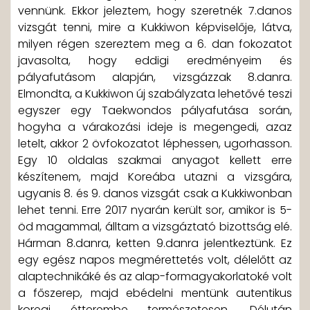
vennünk. Ekkor jeleztem, hogy szeretnék 7.danos
vizsgát tenni, mire a Kukkiwon képviselője, látva,
milyen régen szereztem meg a 6. dan fokozatot
javasolta, hogy eddigi eredményeim és
pályafutásom alapján, vizsgázzak 8.danra.
Elmondta, a Kukkiwon új szabályzata lehetővé teszi
egyszer egy Taekwondos pályafutása során,
hogyha a várakozási ideje is megengedi, azaz
letelt, akkor 2 övfokozatot léphessen, ugorhasson.
Egy 10 oldalas szakmai anyagot kellett erre
készítenem, majd Koreába utazni a vizsgára,
ugyanis 8. és 9. danos vizsgát csak a Kukkiwonban
lehet tenni. Erre 2017 nyarán került sor, amikor is 5-
öd magammal, álltam a vizsgáztató bizottság elé.
Hárman 8.danra, ketten 9.danra jelentkeztünk. Ez
egy egész napos megmérettetés volt, délelőtt az
alaptechnikáké és az alap-formagyakorlatoké volt
a főszerep, majd ebédelni mentünk autentikus
koreai étterembe természetesen. Délután