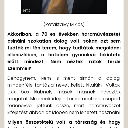
(Patakfalvy Miklós)
Akkoriban, a 70-es években harcművészetet
csinálni szokatlan dolog volt, sokan azt sem
tudták mi fán terem, hogy tudtátok megoldani
ellenszélben, a hatalom gyanakvó tekintete
előtt mindezt. Nem néztek rátok ferde
szemmel?
Dehogynem. Nem is ment simán a dolog,
mindenféle fantázia nevet kellett kitalálni. Voltak,
akik box klubnak, mások másnak nevezték
magukat. Mi annak idején koreai néptánc csoport
fedőnévvel jöttünk össze, mert harcművészet
kifejezést abban az időben nem lehetett használni.
Milyen összetételű volt a társaság és hogy