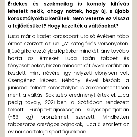
Érdekes és szakmailag is komoly kihívás
lehetett nekik, ahogy nőttek, hogy új, s újabb
korosztályokba kerültek. Nem vetette ez vissza
a fejlődésüket? Hogy kezelték a váltásokat?
Luca már a kadet korcsoport utolsó évében több
érmet szerzett az un. „A” kategóriás versenyeken.
Ifjúsági korosztályba lépéskor mindkét lány tovább
hozta az érmeket, Luca talán többet és
fényesebbeket, hiszen mindent két évvel korábban
kezdett, mint nővére, így helyzeti előnyben volt
Csengéhez képest. Néhány évvel később a
juniorból felnőtt korosztályba is zökkenőmentesen
ment a váltás. Sok szép eredményt értek el, Luca
pedig tavaly, 2021-ben, a Szófiában rendezett
felnőtt Európa-bajnokságon súlycsoportjában
(-53 kg) bronzérmet szerzett. Mindketten
többszörös országos bajnokok, Luca 5-ször lett az
év női sportolója sportágunkban.