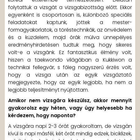
folytattuk a vizsgát a vizsgabizottság előtt. Ekkor
egyenként is csoportosan is, különböző speciális
feladatokat kaptunk, jöttek a mester-
formagyakorlatok, a töréstechnikák, az önvédelem
és a küzdelem, majd órák múlva ünnepélyes
eredményhirdetésen tudtuk meg, hogy sikeres
volt-e a vizsgánk. Ez fantasztikus élmény volt,
hiszen a taekwondo világában a Kukkiwon a
technikai fellegvár, s főleg nagyszerű érzés volt,
hogy a vizsga után az egyik vizsgáztató
megjegyezte, hogy az egyik legjobb, ha nem a
legjobb teljesítményt nyújtottam.
Amikor nem vizsgára készülsz, akkor mennyit
gyakorolsz egy héten, vagy úgy helyesebb ha
kérdezem, hogy naponta?
A vizsgára napi 2-3 órát gyakoroltam, de vizsgán
kívül is napi másfél, két órát mindig edzek, biciklizek,