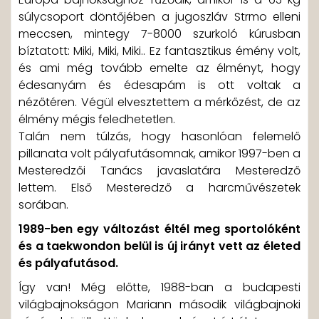
súlycsoport döntőjében a jugoszláv Strmo elleni
meccsen, mintegy 7-8000 szurkoló kúrusban
bíztatott: Miki, Miki, Miki.. Ez fantasztikus émény volt,
és ami még tovább emelte az élményt, hogy
édesanyám és édesapám is ott voltak a
nézőtéren. Végül elvesztettem a mérkőzést, de az
élmény mégis feledhetetlen.
Talán nem túlzás, hogy hasonlóan felemelő
pillanata volt pályafutásomnak, amikor 1997-ben a
Mesteredzői Tanács javaslatára Mesteredző
lettem. Első Mesteredző a harcművészetek
sorában.
1989-ben egy változást éltél meg sportolóként
és a taekwondon belül is új irányt vett az életed
és pályafutásod.
Így van! Még előtte, 1988-ban a budapesti
világbajnokságon Mariann második világbajnoki