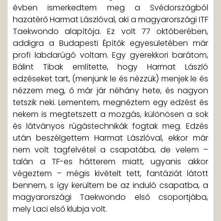
évben ismerkedtem meg a Svédországból
hazatérő Harmat Lászlóval, aki a magyarországi ITF
Taekwondo alapítója. Ez volt 77 októberében,
addigra a Budapesti Építők egyesületében már
profi labdarúgó voltam. Egy gyerekkori barátom,
Bálint Tibak említette, hogy Harmat László
edzéseket tart, (menjünk le és nézzük) menjek le és
nézzem meg, ő már jár néhány hete, és nagyon
tetszik neki. Lementem, megnéztem egy edzést és
nekem is megtetszett a mozgás, különösen a sok
és látványos rúgástechnikák fogtak meg. Edzés
után beszélgettem Harmat Lászlóval, ekkor már
nem volt tagfelvétel a csapatába, de velem –
talán a TF-es hátterem miatt, ugyanis akkor
végeztem – mégis kivételt tett, fantáziát látott
bennem, s így kerültem be az induló csapatba, a
magyarországi Taekwondo első csoportjába,
mely Laci első klubja volt.