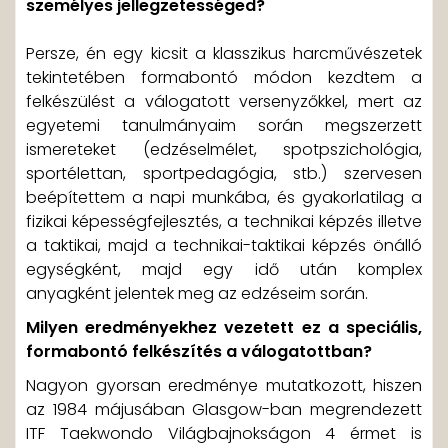
személyes jellegzetességed?
Persze, én egy kicsit a klasszikus harcművészetek
tekintetében formabontó módon kezdtem a
felkészülést a válogatott versenyzőkkel, mert az
egyetemi tanulmányaim során megszerzett
ismereteket (edzéselmélet, spotpszichológia,
sportélettan, sportpedagógia, stb.) szervesen
beépítettem a napi munkába, és gyakorlatilag a
fizikai képességfejlesztés, a technikai képzés illetve
a taktikai, majd a technikai-taktikai képzés önálló
egységként, majd egy idő után komplex
anyagként jelentek meg az edzéseim során.
Milyen eredményekhez vezetett ez a speciális,
formabontó felkészítés a válogatottban?
Nagyon gyorsan eredménye mutatkozott, hiszen
az 1984 májusában Glasgow-ban megrendezett
ITF Taekwondo Világbajnokságon 4 érmet is