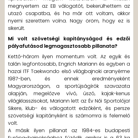
megnyertem az EB válogatót, bekerülhettem az
utazó csapatba, és ha már ott voltam, akkor
nyerni szerettem volna. Nagy öröm, hogy ez is
sikerült.
Mi volt szövetségi kapitányságod és edzői
pályafutásod legmagasztosabb pillanata?
Kettő-három ilyen momentum volt. Az egyik és
talán legfontosabb, Engrich Mariann és egyben a
hazai ITF Taekwondo első világbajnoki aranyérme
1987-ben, és ennek eredményeként
Magyarországon, a sportújságírók szavazata
alapján, megelőzve vívó, úszó, kajak-kenus
világklasszisokat, Mariann lett az Év Női Sportolója!
Sikere, klub- és válogatott edzőként, és persze
szövetségi kapitányként is számomra is felemelő
volt.
A másik ilyen pillanat az 1984-es budapesti
Európa-bajnoksághoz fűződik, amikor is a 63 kg