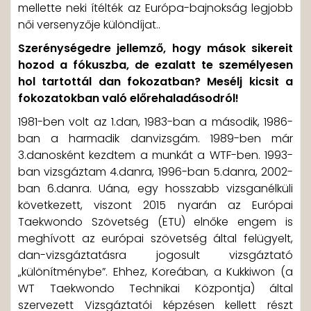
mellette neki ítélték az Európa-bajnokság legjobb
női versenyzője különdíjat..
Szerénységedre jellemző, hogy mások sikereit
hozod a fókuszba, de ezalatt te személyesen
hol tartottál dan fokozatban? Mesélj kicsit a
fokozatokban való előrehaladásodról!
1981-ben volt az 1.dan, 1983-ban a második, 1986-
ban a harmadik danvizsgám. 1989-ben már
3.danosként kezdtem a munkát a WTF-ben. 1993-
ban vizsgáztam 4.danra, 1996-ban 5.danra, 2002-
ban 6.danra. Uána, egy hosszabb vizsganélküli
következett, viszont 2015 nyarán az Európai
Taekwondo Szövetség (ETU) elnőke engem is
meghívott az európai szövetség által felügyelt,
dan-vizsgáztatásra jogosult vizsgáztató
„különítménybe”. Ehhez, Koreában, a Kukkiwon (a
WT Taekwondo Technikai Központja) által
szervezett Vizsgáztatói képzésen kellett részt