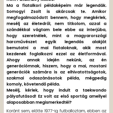
Ma a fiatalkori példaképeim már legendák.
Somogyi Zsolt is akárcsak te. Amikor
megfogalmazódott bennem, hogy megkérlek,
mesélj az életedről, nem titkolom, azzal a
szándékkal vágtam bele ebbe az interjúba,
hogy szeretnélek, mint a magyarországi
harcművészet egyik legendás alakját
bemutatni a mai fiataloknak, akik most
kezdenek foglalkozni ezzel az életformával.
Ahogy annak idején nekünk, az én
generációmnak, hiszem, hogy a mai, mostani
generációk számára is az elhivatottságotok,
szakmai odaszánásotok példa, mégpedig
komoly, követendő példa.
Mesélj, kérlek, hogy indult a taekwondo
pályafutásod! Ez volt az első sportág amellyel
alaposabban megismerkedtél?
Koránt sem, előtte 1977-ig futballoztam, ebben az