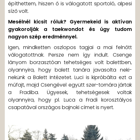
építhettem, hiszen ő is válogatott sportoló, alpesi
síző volt.
Mesélnél kicsit róluk? Gyermekeid is aktívan
gyakorolják a taekwondot és úgy tudom
nagyon szép eredménnyel.
Igen, mindketten oszlopos tagjai a mai felnőtt
válogatottnak. Persze nem így indult. Csenge
lányom borzasztóan tehetséges volt balettben,
olyannyira, hogy balett tanára javasolta neki-
nekünk a Balett Intézetet. Luci is kipróbálta ezt a
műfajt, majd Csengével együtt szer-tornára jártak
a Fradiba. Ügyesek, tehetségesek voltak
olyannyira, hogy pl. Luca a Fradi korosztályos
csapatával országos bajnoki címet is nyert.