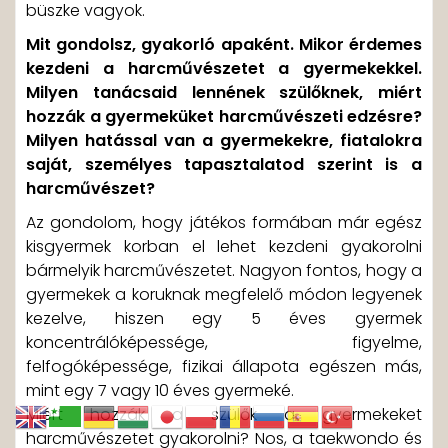
büszke vagyok.
Mit gondolsz, gyakorló apaként. Mikor érdemes
kezdeni a harcművészetet a gyermekekkel.
Milyen tanácsaid lennének szülőknek, miért
hozzák a gyermeküket harcművészeti edzésre?
Milyen hatással van a gyermekekre, fiatalokra
saját, személyes tapasztalatod szerint is a
harcművészet?
Az gondolom, hogy játékos formában már egész
kisgyermek korban el lehet kezdeni gyakorolni
bármelyik harcművészetet. Nagyon fontos, hogy a
gyermekek a koruknak megfelelő módon legyenek
kezelve, hiszen egy 5 éves gyermek
koncentrálóképessége, figyelme,
felfogóképessége, fizikai állapota egészen más,
mint egy 7 vagy 10 éves gyermeké.
Miért hozzák a szülők a gyermekeket
harcművészetet gyakorolni? Nos, a taekwondo és