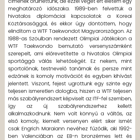
címének örülhettünk, de ezzel véget ért életem egy
meghatározó időszaka. 1989-ben felvettük a
hivatalos diplomáciai kapcsolatok a Koreai
Köztársasággal, és ekkor úgy döntöttem, hogy
elindítom a WTF Taekwondot Magyarországon. Az
1988-as Szöulban rendezett Olimpiai Játékokon a
WTF Taekwondo bemutató versenyszámként
szerepelt, ami előrevetítette a hivatalos Olimpiai
sportággá válás lehetőségét. Ez nekem, mint
sportolónak, testnevelő tanárnak és persze mint
edzőnek is komoly motivációt és egyben kihívást
jelentett. Viszont, fejest ugrottunk egy szinte egy
teljesen ismeretlen dologba, hiszen a WTF teljesen
más szabályrendszert képviselt az ITF-fel szemben,
így az új szabályrendszerhez kellett
alkalmazkodnunk. Nem volt könnyű a váltás, az
első komoly, kiemelt versenyen elért siker ismét
csak Engrich Maraiann nevéhez fűződik, aki 1992-
ben Valenciában az EB-n bronzérmes lett és