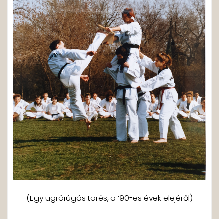
(Egy ugrórúgás törés, a ’90-es évek elejéről)