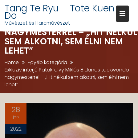
Tang Te Ryu – Tote Kuen
EXKLUZÍV INTERJÚ PATAKFALV
Do
MIKLÓS 8.DANOS TAEKWONDO
Művészet és Harcművészet
NAGYMESTERREL – „HIT NÉLKÜL
Skip
SEM ALKOTNI, SEM ÉLNI NEM
to
LEHET”
content
Home
Egyéb kategória
Exkluzív interjú Patakfalvy Miklós 8.danos taekwondo
nagymesterrel – „Hit nélkül sem alkotni, sem élni nem
lehet”
28
jan
2022