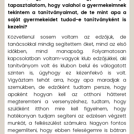
tapasztalatom, hogy valahol a gyermekeimnek
tekintem a tanítványaimat, de te mint apa a
saját gyermekeidet tudod-e tanítványként is
kezelni?
Közvetlenül sosem voltam az edzőjük, de
tanácsokkal mindig segítettem őket, mind az első
időkben, mind manapság. Folyamatosan
kapcsolatban voltam-vagyok klub edzőjükkel, aki
tanítványom volt és klubon belül és válogatott
szinten is, úgyhogy ez kézenfekvő is volt.
Vigyáztam tehát arra, hogy apa maradjak a
szemükben, de edzőként tudtam persze, hogy
apaként hogyan kell az otthoni hátteret
megteremteni a versenyzéshez, tudtam, hogy
szülőként itthon mire kell figyelnem, hogy
hatékonyan tudjam segíteni az edzésen végzett
munkát, a felkészülést számukra. Nagyon fontos
megemlíteni, hogy ebben feleségemre is bátran