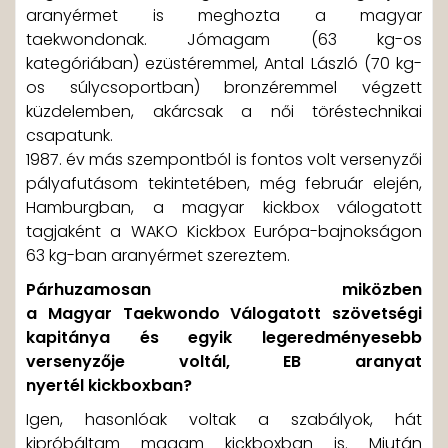
aranyérmet is meghozta a magyar
taekwondonak. Jómagam (63 kg-os
kategóriában) ezüstéremmel, Antal László (70 kg-
os súlycsoportban) bronzéremmel végzett
küzdelemben, akárcsak a női töréstechnikai
csapatunk.
1987. év más szempontból is fontos volt versenyzői
pályafutásom tekintetében, még február elején,
Hamburgban, a magyar kickbox válogatott
tagjaként a WAKO Kickbox Európa-bajnokságon
63 kg-ban aranyérmet szereztem.
Párhuzamosan miközben
a Magyar Taekwondo Válogatott szövetségi
kapitánya és egyik legeredményesebb
versenyzője voltál, EB aranyat
nyertél kickboxban?
Igen, hasonlóak voltak a szabályok, hát
kipróbáltam magam kickboxban is. Miután