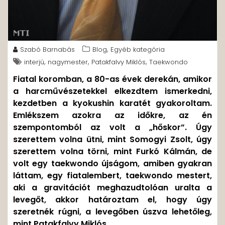
,
Szabó Barnabás
Blog
Egyéb kategória
,
,
,
interjú
nagymester
Patakfalvy Miklós
Taekwondo
Fiatal koromban, a 80-as évek derekán, amikor
a harcművészetekkel elkezdtem ismerkedni,
kezdetben a kyokushin karatét gyakoroltam.
Emlékszem azokra az időkre, az én
szempontomból az volt a „hőskor”. Úgy
szerettem volna ütni, mint Somogyi Zsolt, úgy
szerettem volna törni, mint Furkó Kálmán, de
volt egy taekwondo újságom, amiben gyakran
láttam, egy fiatalembert, taekwondo mestert,
aki a gravitációt meghazudtolóan uralta a
levegőt, akkor határoztam el, hogy úgy
szeretnék rúgni, a levegőben úszva lehetőleg,
mint Patakfalvy Miklós.