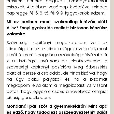
erősítek, technikai dolgokat, formagyakorlatokat
csiszolok. Általában vasárnap kivételével minden
nap reggel fél 6, 6-tól fél 9, 9-ig gyakorlok, edzem.
Mi az amiben most szakmailag kihívás előtt
állsz? Ennyi gyakorlás mellett biztosan készülsz
valamire.
Szövetségi kapitányi megbízatásom volt az
olimpiáig, ám ez az olimpia végeztével lejárt, most
ismét felmerült, hogy ha a szövetség pályázatot ír
ki a tisztségre, nyújtsam be jelentkezésemet a
szövetségi kapitányi pozícióra. Még átbeszélés
alatt áll persze a családdal, de nincs kizárva, hogy
ha úgy alakul pályázok és ha a bizalmat
megkapom, elvállalom a megbízatást. Az viszont
biztos, hogy egyelőre csakis a következő olimpiai
ciklusig gondolkodom.
Mondanál pár szót a gyermekeidről? Mint apa
és edző, hogy tudod ezt összeegyeztetni? Saját