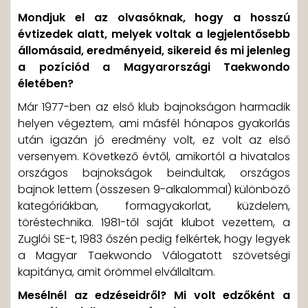
Mondjuk el az olvasóknak, hogy a hosszú
évtizedek alatt, melyek voltak a legjelentősebb
állomásaid, eredményeid, sikereid és mi jelenleg
a pozíciód a Magyarországi Taekwondo
életében?
Már 1977-ben az első klub bajnokságon harmadik
helyen végeztem, ami másfél hónapos gyakorlás
után igazán jó eredmény volt, ez volt az első
versenyem. Következő évtől, amikortól a hivatalos
országos bajnokságok beindultak, országos
bajnok lettem (összesen 9-alkalommal) különböző
kategóriákban, formagyakorlat, küzdelem,
töréstechnika. 1981-től saját klubot vezettem, a
Zuglói SE-t, 1983 őszén pedig felkértek, hogy legyek
a Magyar Taekwondo Válogatott szövetségi
kapitánya, amit örömmel elvállaltam.
Mesélnél az edzéseidről? Mi volt edzőként a