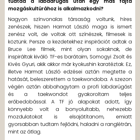
tudtad a labdarúgás után egy más fajta
mozgáskultúrához is alkalmazkodni?
Nagyon színvonalas társaság voltunk, híres
zenészek, hiszen Harmat László maga is ismert
zenész volt, de voltak ott színészek, filmesek is
köztünk. Persze a kezdetekhez inspirációt adtak a
Bruce Lee filmek, mint olyan sokaknak, de
inspiráltak kiváló TF-es barátaim, Somogyi Zsolt és
Kivés Gyuri, akik akkor már kyokushin karatéztak. Ez,
illetve Harmat László edzései aztán megtette a
hatását, beleszerettem a taekwondoba. A szezon
végén aztán abbahagytam a profi labdarúgást
és a taekwondot gyakoroltam teljes
erőbedobással. A TF jó alapokat adott, így
könnyebb volt a bonyolultabb, nehezebb
mozdulatokat is elsajátítanom, emiatt
gyorsabban tudtam fejlődni, haladni a ranglétrán,
mint az átlag.