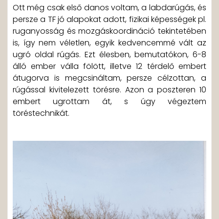
Ott még csak első danos voltam, a labdarúgás, és
persze a TF jó alapokat adott, fizikai képességek pl.
ruganyosság és mozgáskoordináció tekintetében
is, így nem véletlen, egyik kedvencemmé vált az
ugró oldal rúgás. Ezt élesben, bemutatókon, 6-8
álló ember válla fölött, illetve 12 térdelő embert
átugorva is megcsináltam, persze célzottan, a
rúgással kivitelezett törésre. Azon a poszteren 10
embert ugrottam át, s úgy végeztem
töréstechnikát.