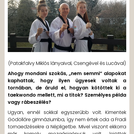
(Patakfalvy Miklós lányaival, Csengével és Lucával)
Ahogy mondani szokás, „nem semmi” alapokat
kaphattak, hogy ilyen ügyesek voltak a
tornában, de áruld el, hogyan kötöttek ki a
taekwondo mellett, mi a titok? Személyes példa
vagy rábeszélés?
Ugyan, ennél sokkal egyszerűbb volt. Kimentek
Gödöllőre gimnáziumba, így nem értek oda a Fradi
tornaedzésekre a Népligetbe. Mivel viszont ekkorra
már komoly mozgásigényük volt, lejöttek