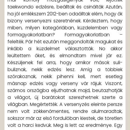
taekwondo edzésre, beálltak és csinálták Azután,
ha jól emlékszem 2012-ben odaálltak elém, hogy ők
bizony versenyezni szeretnének. Kérdeztem, hogy
miben, milyen kategóriában, küzdelemben vagy
formagyakorlatban? Formagyakorlatban –
felelték. Pár hét ezután meggondolták magukat és
inkább a küzdelmet választották. No akkor
leültettem őket, és elmondtam mivel jár ez.
Készüljenek fel arra, hogy amikor mások suli-
buliznak, nekik edzés lesz. Amíg a többiek
szórakoznak, nekik pihenni kell, mert esetleg
másnap edzés vagy verseny vár rájuk. Viszont,
számos országba eljuthatnak majd, beutazhatják
a világot, új barátokat szerezhetnek szerte a
világban. Megértették. A versenyzés eleinte persze
nem volt zökkenőmentes, rendre alulmaradtak,
sokszor már az első fordulóban kiestek, de töretlen
volt a harci kedvük. Meg is lett az eredménye. Egy