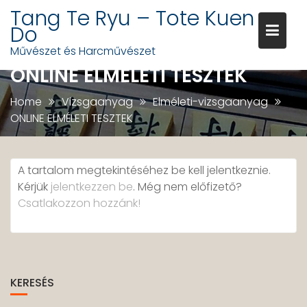
Skip
Tang Te Ryu – Tote Kuen
to
Do
content
Művészet és Harcművészet
ONLINE ELMÉLETI TESZTEK
Home
Vizsgaanyag
Elméleti-vizsgaanyag
ONLINE ELMÉLETI TESZTEK
A tartalom megtekintéséhez be kell jelentkeznie.
Kérjük
jelentkezzen be
. Még nem előfizető?
Csatlakozzon hozzánk!
KERESÉS