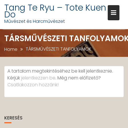
Skip
Tang Te Ryu – Tote Kuen
to
Do
content
Művészet és Harcművészet
TÁRSMŰVÉSZETI TANFOLYAMO
TÁRSMŰVÉSZETI TANFOLYAMOK
Home
A tartalom megtekintéséhez be kell jelentkeznie.
Kérjük
jelentkezzen be
. Még nem előfizető?
Csatlakozzon hozzánk!
KERESÉS