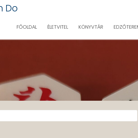
n Do
FŐOLDAL
ÉLETVITEL
KÖNYVTÁR
EDZŐTERE