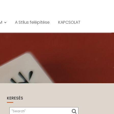
M
A Stílus felépítése
KAPCSOLAT
KERESÉS