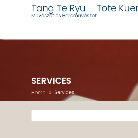
Tang Te Ryu – Tote Kue
Művészet és Harcművészet
Skip
to
content
SERVICES
Services
Home