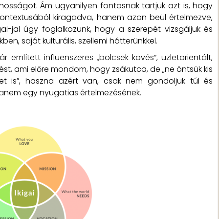
onosságot. Ám ugyanilyen fontosnak tartjuk azt is, hogy
e kontextusából kiragadva, hanem azon beül értelmezve,
igai-jal úgy foglalkozunk, hogy a szerepét vizsgáljuk és
ben, saját kulturális, szellemi hátterünkkel.
említett influenszeres „bölcsek kövés”, üzletorientált,
zést, ami előre mondom, hogy zsákutca, de „ne öntsük kis
et is”, haszna azért van, csak nem gondoljuk túl és
hanem egy nyugatias értelmezésének.