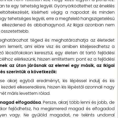
an te egy tehetség legyél. Gyönyörködtethet az éneklés
eltöltekezését, kísérheti végig a napodat és minden
ogy tehetséges legyél, erre a megfelelő hangszigetelésű
ll elkezdened és abbahagynod. Az Ikigai azonban nem
l összetettebb.
 meghatározhat téged és meghatározhatja az életedet
m lemerít, ami előre visz és amiben kiteljesedhetsz a
lécsőfokokon keresztül, egy életen át tartó fejlődési
élhoz elérkezünk, hiszen említettem: pont ez a fejlődési
nnek az úton járásnak az elemei egy másik, az Ikigai
 és szerintük a következők:
se akarj egyből eredményt, kis lépéssel indulj és kis
ezdeti elkeseredésre, hiszen kis lépéstől azonnali nagy
hét máris levettem rólad.
magad elfogadása
. Persze, akarj több lenni és jobb, de
akkor fejlődhetsz, ha megismered magad és elfogadod
lyen vagy. Ne gyűlöld magadat, ne tekints undorral