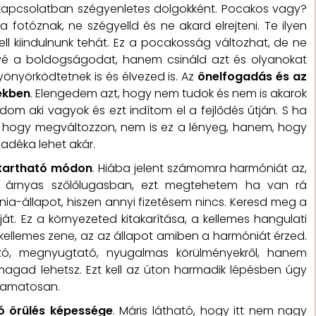
kapcsolatban szégyenletes dolgokként. Pocakos vagy?
fotóznak, ne szégyelld és ne akard elrejteni. Te ilyen
ell kiindulnunk tehát. Ez a pocakosság változhat, de ne
vé a boldogságodat, hanem csináld azt és olyanokat
önyörködtetnek is és élvezed is. Az
önelfogadás és az
ekben
. Elengedem azt, hogy nem tudok és nem is akarok
dom aki vagyok és ezt indítom el a fejlődés útján. S ha
l, hogy megváltozzon, nem is ez a lényeg, hanem, hogy
adéka lehet akár.
ntartható módon
. Hiába jelent számomra harmóniát az,
 árnyas szőlőlugasban, ezt megtehetem ha van rá
a-állapot, hiszen annyi fizetésem nincs. Keresd meg a
t. Ez a környezeted kitakarítása, a kellemes hangulati
a kellemes zene, az az állapot amiben a harmóniát érzed.
ó, megnyugtató, nyugalmas körülményekről, hanem
agad lehetsz. Ezt kell az úton harmadik lépésben úgy
lyamatosan.
ó örülés képessége
. Máris látható, hogy itt nem nagy