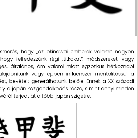
ismerés, hogy „az okinawai emberek valamit nagyon
gy felfedezzünk régi „titkokat”, módszereket, vagy
es, általános, ám valami miatt egzotikus hétköznapi
ulajdonítunk vagy éppen influenszer mentalitással a
ést, bevételt generálhatunk belőle. Ennek a XXI.századi
ely a japán közgondolkodás része, s mint annyi minden
ról terjedt át a többi japán szigetre.