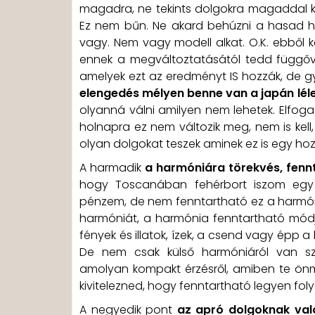
magadra, ne tekints dolgokra magaddal 
Ez nem bűn. Ne akard behúzni a hasad ha 
vagy. Nem vagy modell alkat. O.K. ebből k
ennek a megváltoztatásától tedd függő
amelyek ezt az eredményt IS hozzák, de gy
elengedés mélyen benne van a japán lél
olyanná válni amilyen nem lehetek. Elfoga
holnapra ez nem változik meg, nem is kel
olyan dolgokat teszek aminek ez is egy hoz
A harmadik
a harmóniára törekvés, fen
hogy Toscanában fehérbort iszom egy
pénzem, de nem fenntartható ez a harmóni
harmóniát, a harmónia fenntartható módjá
fények és illatok, ízek, a csend vagy épp 
De nem csak külső harmóniáról van sz
amolyan kompakt érzésről, amiben te önm
kivitelezned, hogy fenntartható legyen fo
A negyedik pont
az apró dolgoknak val