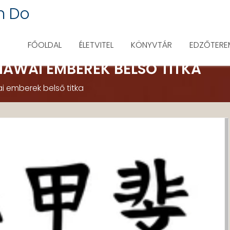
n Do
FŐOLDAL
ÉLETVITEL
KÖNYVTÁR
EDZŐTERE
AWAI EMBEREK BELSŐ TITKA
 emberek belső titka