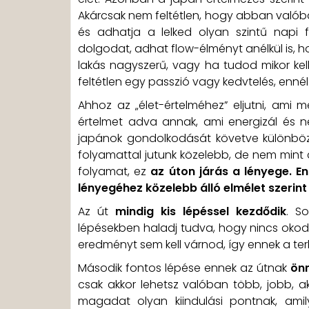
Akárcsak nem feltétlen, hogy abban valób
és adhatja a lelked olyan szintű napi f
dolgodat, adhat flow-élményt anélkül is, h
lakás nagyszerű, vagy ha tudod mikor ke
feltétlen egy passzió vagy kedvtelés, enné
Ahhoz az „élet-értelméhez” eljutni, ami
értelmet adva annak, ami energizál és ne
japánok gondolkodását követve különböző 
folyamattal jutunk közelebb, de nem mint c
folyamat, ez
az úton járás a lényege. E
lényegéhez közelebb álló elmélet szerint
Az út
mindig kis lépéssel kezdődik
. So
lépésekben haladj tudva, hogy nincs okod k
eredményt sem kell várnod, így ennek a ter
Második fontos lépése ennek az útnak
ön
csak akkor lehetsz valóban több, jobb, 
magadat olyan kiindulási pontnak, ami