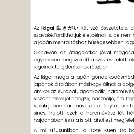
Az
Ikigai 生きがい
két szó összetétele, 
szavaké.Fordíthatjuk életcélnak is, de ne
a japán mentalitáshoz hűségesebben rag
Okinawán az átlagéletkor jóval magasa
egyenesen megszokott a száz év feletti é
ikigainak tulajdonítanak részben.
Az Ikigai maga a japán gondolkodásmód. 
japánok általában máshogy állnak a dolgo
amikor az európai „japánkodik”, harcművész
viszont mivel jól hangzik, használja, ám te
valaki japán harcművészetet folytat ám fo
sincs, holott ezek a harcművész lét hét
hajdanában és ma is ott, ahol ezt megfele
A mi stílusunkban, a Tote Kuen Do-ba