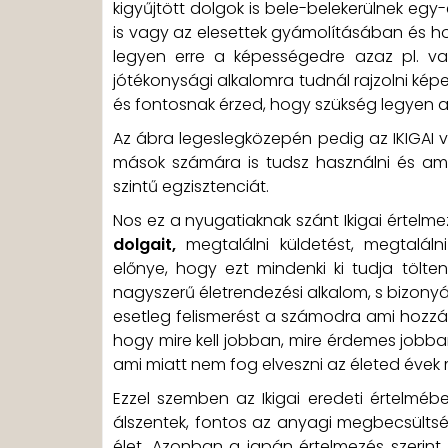
kigyűjtött dolgok is bele-belekerülnek eg
is vagy az elesettek gyámolításában és hop
legyen erre a képességedre azaz pl. va
jótékonysági alkalomra tudnál rajzolni képe
és fontosnak érzed, hogy szükség legyen a 
Az ábra legeslegközepén pedig az IKIGAI va
mások számára is tudsz használni és ami
szintű egzisztenciát.
Nos ez a nyugatiaknak szánt Ikigai értelm
dolgait,
megtalálni küldetést, megtaláln
előnye, hogy ezt mindenki ki tudja tölte
nagyszerű életrendezési alkalom, s bizonyár
esetleg felismerést a számodra ami hozzá
hogy mire kell jobban, mire érdemes jobba
ami miatt nem fog elveszni az életed éve
Ezzel szemben az Ikigai eredeti értelm
álszentek, fontos az anyagi megbecsültség
élet. Azonban a japán értelmezés szerint