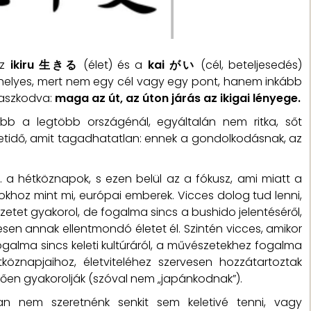
az
ikiru 生きる
(élet) és a
kai がい
(cél, beteljesedés)
m helyes, mert nem egy cél vagy egy pont, hanem inkább
aszkodva:
maga az út, az úton járás az ikigai lényege.
bb a legtöbb országénál, egyáltalán nem ritka, sőt
letidő, amit tagadhatatlan: ennek a gondolkodásnak, az
a hétköznapok, s ezen belül az a fókusz, ami miatt a
khoz mint mi, európai emberek. Vicces dolog tud lenni,
etet gyakorol, de fogalma sincs a bushido jelentéséről,
ljesen annak ellentmondó életet él. Szintén vicces, amikor
galma sincs keleti kultúráról, a művészetekhez fogalma
köznapjaihoz, életviteléhez szervesen hozzátartoztak
lően gyakorolják (szóval nem „japánkodnak”).
n nem szeretnénk senkit sem keletivé tenni, vagy