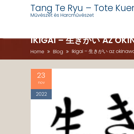
Skip
Tang Te Ryu – Tote Kue
to
Művészet és Harcművészet
content
IKIGAI – 生きがい AZ OKIN
Ikigai – 生きがい az okinawai
Home
Blog
23
nov
2022