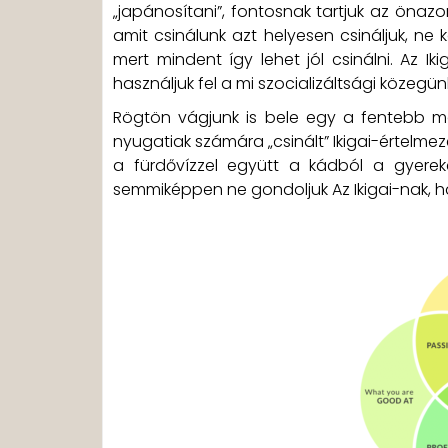
„japánosítani”, fontosnak tartjuk az önaz
amit csinálunk azt helyesen csináljuk, n
mert mindent így lehet jól csinálni. Az Ik
használjuk fel a mi szocializáltsági közegünk
Rögtön vágjunk is bele egy a fentebb már 
nyugatiak számára „csinált” Ikigai-értelme
a fürdővízzel együtt a kádból a gyerek
semmiképpen ne gondoljuk Az Ikigai-nak, 