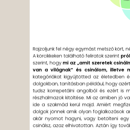
Rajzoljunk fel négy egymást metsző kört, né
A körcikkeken található feliratok szerint
pró
szerint, hogy
mi az „amit szeretek csinál
van a világnak” és csinálom, illetve
kategóriákat kigyűjtötted az életedben é
dolgokban, tanításban például, hogy azé
tudsz korrepetálni angolból és ezért is m
részhalmazok kitöltése. Mi az amiben jó 
ide a szakmád kerül majd. Amiért megfiz
dolgok jönnek amik olyan foglalkozások a
akár nyomot hagyni, vagy betölteni egy ű
csinálsz, azaz elhivatottan. Aztán így tov