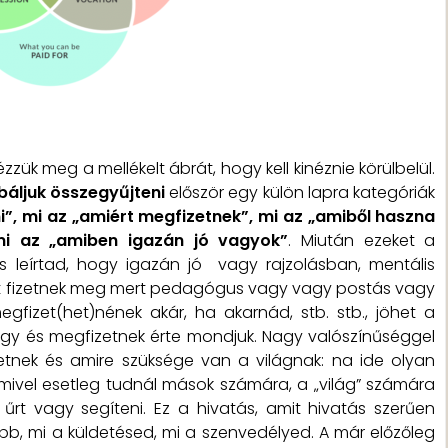
zzük meg a mellékelt ábrát, hogy kell kinéznie körülbelül.
báljuk összegyűjteni
először egy külön lapra kategóriák
ni”, mi az „amiért megfizetnek”, mi az „amiből haszna
 mi az „amiben igazán jó vagyok”
. Miután ezeket a
s leírtad, hogy igazán jó vagy rajzolásban, mentális
rt fizetnek meg mert pedagógus vagy vagy postás vagy
egfizet(het)nének akár, ha akarnád, stb. stb., jöhet a
vagy és megfizetnek érte mondjuk. Nagy valószínűséggel
etnek és amire szüksége van a világnak: na ide olyan
mivel esetleg tudnál mások számára, a „világ” számára
rt vagy segíteni. Ez a hivatás, amit hivatás szerűen
ább, mi a küldetésed, mi a szenvedélyed. A már előzőleg