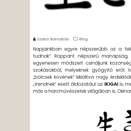
Szabó Barnabás
Blog
Napjainkban egyre népszerűbb az a fel
tudnak”. Roppant népszerű manapság, ho
egyenesen módszert csináljunk közönség
szokásokból, melyeknek gyógyító erőt t
„bölcsek kövének” kikiáltva nagy érdeklőd
„trendnek” esett áldozatául az
IKIGAI
is, m
más a harcművészetek világában is, Okinawá