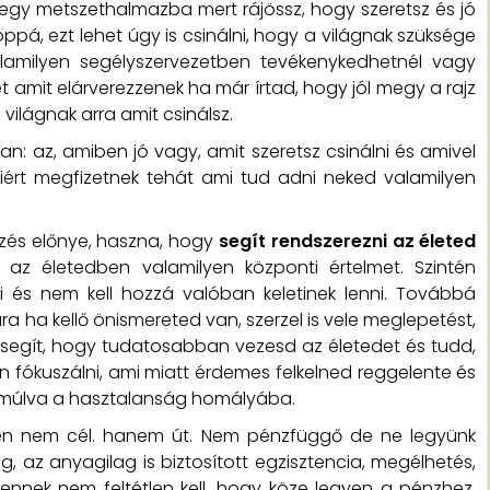
y-egy metszethalmazba mert rájössz, hogy szeretsz és jó
pá, ezt lehet úgy is csinálni, hogy a világnak szüksége
lamilyen segélyszervezetben tevékenykedhetnél vagy
t amit elárverezzenek ha már írtad, hogy jól megy a rajz
világnak arra amit csinálsz.
n: az, amiben jó vagy, amit szeretsz csinálni és amivel
ért megfizetnek tehát ami tud adni neked valamilyen
ezés előnye, haszna, hogy
segít rendszerezni az életed
i az életedben valamilyen központi értelmet. Szintén
ni és nem kell hozzá valóban keletinek lenni. Továbbá
a ha kellő önismereted van, szerzel is vele meglepetést,
segít, hogy tudatosabban vezesd az életedet és tudd,
n fókuszálni, ami miatt érdemes felkelned reggelente és
k múlva a hasztalanság homályába.
ében nem cél. hanem út. Nem pénzfüggő de ne legyünk
, az anyagilag is biztosított egzisztencia, megélhetés,
 ennek nem feltétlen kell, hogy köze legyen a pénzhez.