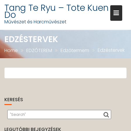
Skip
Tang Te Ryu – Tote Kuen
to
Do
content
Művészet és Harcművészet
EDZÉSTERVEK
Edzéstervek
Home
EDZŐTEREM
Edzőtermem
KERESÉS
LEGUTÓBBI BEJEGYZÉSEK