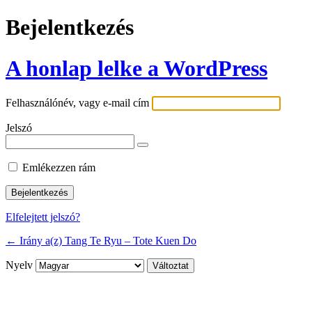
Bejelentkezés
A honlap lelke a WordPress
Felhasználónév, vagy e-mail cím
Jelszó
Emlékezzen rám
Elfelejtett jelszó?
← Irány a(z) Tang Te Ryu – Tote Kuen Do
Nyelv