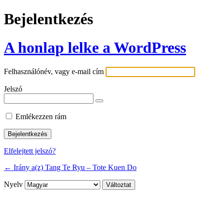
Bejelentkezés
A honlap lelke a WordPress
Felhasználónév, vagy e-mail cím
Jelszó
Emlékezzen rám
Elfelejtett jelszó?
← Irány a(z) Tang Te Ryu – Tote Kuen Do
Nyelv