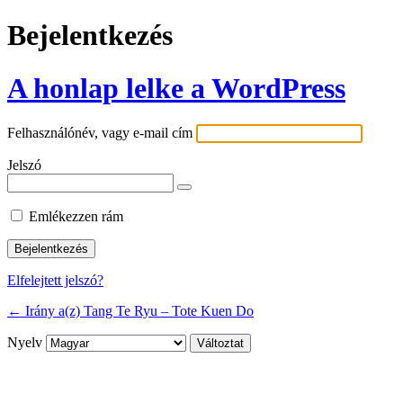
Bejelentkezés
A honlap lelke a WordPress
Felhasználónév, vagy e-mail cím
Jelszó
Emlékezzen rám
Elfelejtett jelszó?
← Irány a(z) Tang Te Ryu – Tote Kuen Do
Nyelv