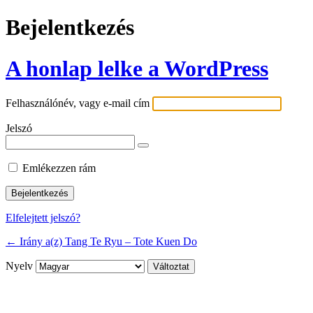
Bejelentkezés
A honlap lelke a WordPress
Felhasználónév, vagy e-mail cím
Jelszó
Emlékezzen rám
Elfelejtett jelszó?
← Irány a(z) Tang Te Ryu – Tote Kuen Do
Nyelv