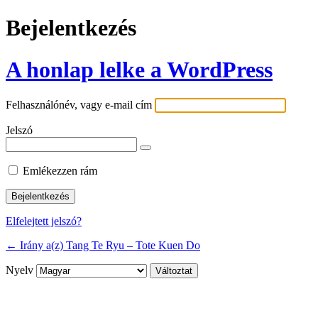
Bejelentkezés
A honlap lelke a WordPress
Felhasználónév, vagy e-mail cím
Jelszó
Emlékezzen rám
Elfelejtett jelszó?
← Irány a(z) Tang Te Ryu – Tote Kuen Do
Nyelv