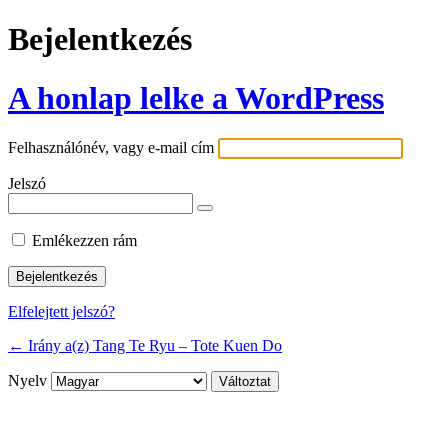
Bejelentkezés
A honlap lelke a WordPress
Felhasználónév, vagy e-mail cím
Jelszó
Emlékezzen rám
Elfelejtett jelszó?
← Irány a(z) Tang Te Ryu – Tote Kuen Do
Nyelv