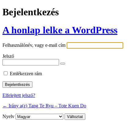
Bejelentkezés
A honlap lelke a WordPress
Felhasználónév, vagy e-mail cím
Jelszó
Emlékezzen rám
Elfelejtett jelszó?
← Irány a(z) Tang Te Ryu – Tote Kuen Do
Nyelv