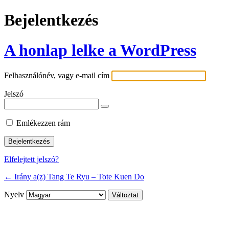
Bejelentkezés
A honlap lelke a WordPress
Felhasználónév, vagy e-mail cím
Jelszó
Emlékezzen rám
Elfelejtett jelszó?
← Irány a(z) Tang Te Ryu – Tote Kuen Do
Nyelv