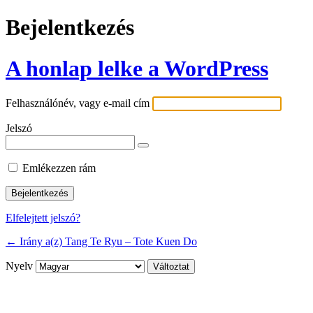
Bejelentkezés
A honlap lelke a WordPress
Felhasználónév, vagy e-mail cím
Jelszó
Emlékezzen rám
Elfelejtett jelszó?
← Irány a(z) Tang Te Ryu – Tote Kuen Do
Nyelv